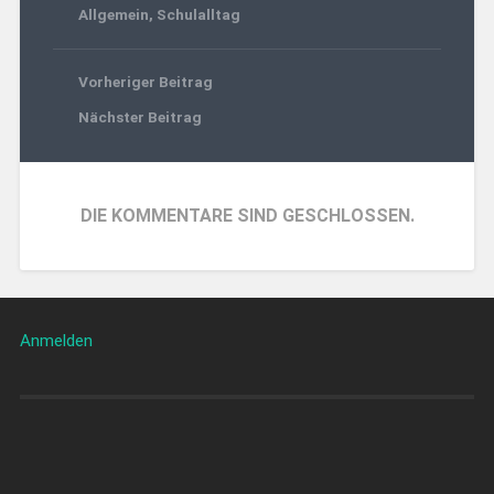
Allgemein
,
Schulalltag
Vorheriger Beitrag
Nächster Beitrag
DIE KOMMENTARE SIND GESCHLOSSEN.
Anmelden