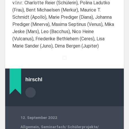
v.l.n.r.: Charlotte Reier (Schülerin), Polina Ladutko
(Frau), Bent Michaelsen (Merkur), Maurice T.
Schmidt (Apollo), Marie Prediger (Diana), Johanna
Prediger (Minerva), Maxima Septinus (Venus), Mika
Jeske (Mars), Leo (Bacchus), Nico Heine
(Vulcanus), Friederike Bethlehem (Ceres), Lisa
Marie Sander (Juno), Dima Bergen (Jupiter)
hirschl
12. September 2022
Allgemein
,
Seminarfach/ Schülerprojekte/