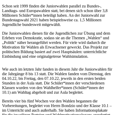
Schon seit 1999 finden die Juniorwahlen parallel zu Bundes-,
Landtags- und Europawahlen statt, bei denen sich schon über 3,8
Millionen Schüler*innen beteiligt haben. An der Juniorwahl zur
Bundestagswahl 2021 haben beispielsweise ca. 1,5 Millionen
Jugendliche bundesweit mitgewählt.
Die Juniorwahlen dienen für die Jugendlichen zur Übung und dem
Erleben von Demokratie, sodass sie an die Themen „Wahlen“ und
„Politik“ näher herangeführt werden. Für viele wird dadurch die
Motivation für Wahlen als Erwachsener geweckt. Das Projekt zur
politischen Bildung basiert auf zwei Hauptsäulen: unterrichtliche
Einbindung und eine originalgetreue Wahlsimulation.
Wie auch im letzten Jahr fanden in diesem Jahr die Juniorwahlen für
die Jahrgänge 8 bis 13 statt. Die Wahlen fanden vom Dienstag, den
04.10.22, bis Freitag, den 07.10.22, jeweils in den ersten beiden
Stunden in der Aula statt. Die Schüler*innen der verschiedenen
Klassen wurden von den Wahlhelfer*innen (Schüler*innen der
10.1) am Wahltag abgeholt und zur Aula begleitet.
Bereits vier bis fünf Wochen vor den Wahlen begannen die
Vorbereitungen, begleitet von Herrn Bondzio und der Klasse 10.1 –
im Unterricht und auch außerhalb. Sie haben Informationsplakate
für die jeweiligen Parteien und Wahlmotivationsslogans angefertigt.