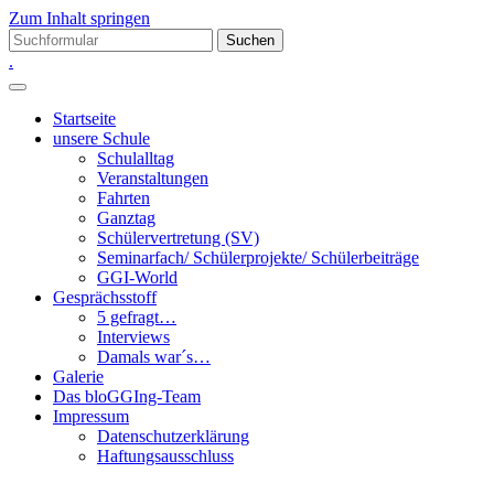
Zum Inhalt springen
Suchen
nach:
.
Startseite
unsere Schule
Schulalltag
Veranstaltungen
Fahrten
Ganztag
Schülervertretung (SV)
Seminarfach/ Schülerprojekte/ Schülerbeiträge
GGI-World
Gesprächsstoff
5 gefragt…
Interviews
Damals war´s…
Galerie
Das bloGGIng-Team
Impressum
Datenschutzerklärung
Haftungsausschluss