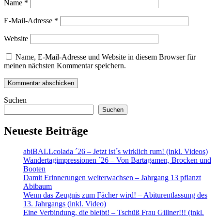
Name
*
E-Mail-Adresse
*
Website
Name, E-Mail-Adresse und Website in diesem Browser für
meinen nächsten Kommentar speichern.
Suchen
Suchen
Neueste Beiträge
abiBALLcolada ´26 – Jetzt ist´s wirklich rum! (inkl. Videos)
Wandertagimpressionen ´26 – Von Bartagamen, Brocken und
Booten
Damit Erinnerungen weiterwachsen – Jahrgang 13 pflanzt
Abibaum
Wenn das Zeugnis zum Fächer wird! – Abiturentlassung des
13. Jahrgangs (inkl. Video)
Eine Verbindung, die bleibt! – Tschüß Frau Gillner!!! (inkl.