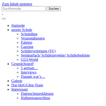
Zum Inhalt springen
Suchen
nach:
.
Startseite
unsere Schule
Schulalltag
Veranstaltungen
Fahrten
Ganztag
Schülervertretung (SV)
Seminarfach/ Schülerprojekte/ Schülerbeiträge
GGI-World
Gesprächsstoff
5 gefragt…
Interviews
Damals war´s…
Galerie
Das bloGGIng-Team
Impressum
Datenschutzerklärung
Haftungsausschluss