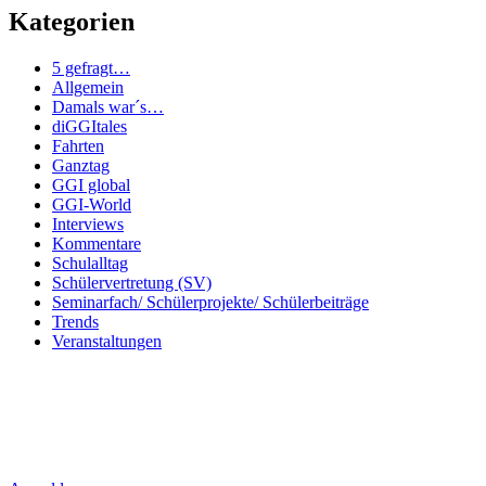
Kategorien
5 gefragt…
Allgemein
Damals war´s…
diGGItales
Fahrten
Ganztag
GGI global
GGI-World
Interviews
Kommentare
Schulalltag
Schülervertretung (SV)
Seminarfach/ Schülerprojekte/ Schülerbeiträge
Trends
Veranstaltungen