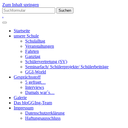
Zum Inhalt springen
Suchen
nach:
.
Startseite
unsere Schule
Schulalltag
Veranstaltungen
Fahrten
Ganztag
Schülervertretung (SV)
Seminarfach/ Schülerprojekte/ Schülerbeiträge
GGI-World
Gesprächsstoff
5 gefragt…
Interviews
Damals war´s…
Galerie
Das bloGGIng-Team
Impressum
Datenschutzerklärung
Haftungsausschluss