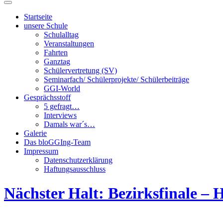
Suchfeld
ein-/ausblenden
Startseite
unsere Schule
Schulalltag
Veranstaltungen
Fahrten
Ganztag
Schülervertretung (SV)
Seminarfach/ Schülerprojekte/ Schülerbeiträge
GGI-World
Gesprächsstoff
5 gefragt…
Interviews
Damals war´s…
Galerie
Das bloGGIng-Team
Impressum
Datenschutzerklärung
Haftungsausschluss
Nächster Halt: Bezirksfinale –