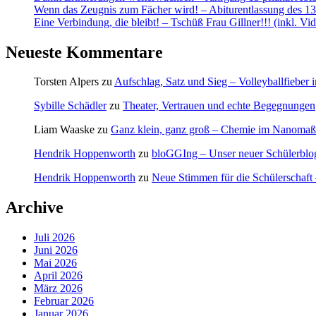
Wenn das Zeugnis zum Fächer wird! – Abiturentlassung des 13.
Eine Verbindung, die bleibt! – Tschüß Frau Gillner!!! (inkl. Vi
Neueste Kommentare
Torsten Alpers
zu
Aufschlag, Satz und Sieg – Volleyballfieber i
Sybille Schädler
zu
Theater, Vertrauen und echte Begegnungen
Liam Waaske
zu
Ganz klein, ganz groß – Chemie im Nanomaß
Hendrik Hoppenworth
zu
bloGGIng – Unser neuer Schülerblo
Hendrik Hoppenworth
zu
Neue Stimmen für die Schülerschaft 
Archive
Juli 2026
Juni 2026
Mai 2026
April 2026
März 2026
Februar 2026
Januar 2026