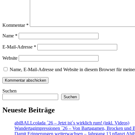
Kommentar
*
Name
*
E-Mail-Adresse
*
Website
Name, E-Mail-Adresse und Website in diesem Browser für meine
Suchen
Suchen
Neueste Beiträge
abiBALLcolada ´26 – Jetzt ist´s wirklich rum! (inkl. Videos)
Wandertagimpressionen ´26 – Von Bartagamen, Brocken und 
Damit Erinnerungen weiterwachsen – Jahrgang 13 pflanzt Ab