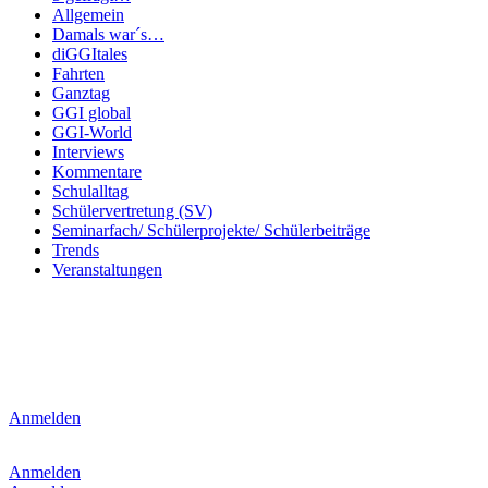
Allgemein
Damals war´s…
diGGItales
Fahrten
Ganztag
GGI global
GGI-World
Interviews
Kommentare
Schulalltag
Schülervertretung (SV)
Seminarfach/ Schülerprojekte/ Schülerbeiträge
Trends
Veranstaltungen
Anmelden
Anmelden