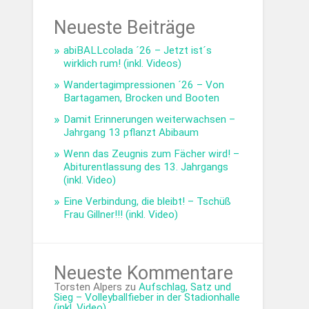
Neueste Beiträge
abiBALLcolada ´26 – Jetzt ist´s
wirklich rum! (inkl. Videos)
Wandertagimpressionen ´26 – Von
Bartagamen, Brocken und Booten
Damit Erinnerungen weiterwachsen –
Jahrgang 13 pflanzt Abibaum
Wenn das Zeugnis zum Fächer wird! –
Abiturentlassung des 13. Jahrgangs
(inkl. Video)
Eine Verbindung, die bleibt! – Tschüß
Frau Gillner!!! (inkl. Video)
Neueste Kommentare
Torsten Alpers
zu
Aufschlag, Satz und
Sieg – Volleyballfieber in der Stadionhalle
(inkl. Video)