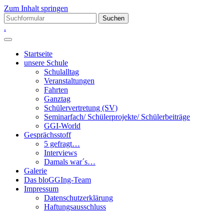
Zum Inhalt springen
Suchen
nach:
.
Startseite
unsere Schule
Schulalltag
Veranstaltungen
Fahrten
Ganztag
Schülervertretung (SV)
Seminarfach/ Schülerprojekte/ Schülerbeiträge
GGI-World
Gesprächsstoff
5 gefragt…
Interviews
Damals war´s…
Galerie
Das bloGGIng-Team
Impressum
Datenschutzerklärung
Haftungsausschluss