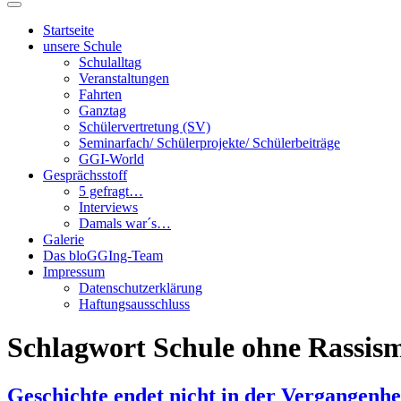
Suchfeld
ein-/ausblenden
Startseite
unsere Schule
Schulalltag
Veranstaltungen
Fahrten
Ganztag
Schülervertretung (SV)
Seminarfach/ Schülerprojekte/ Schülerbeiträge
GGI-World
Gesprächsstoff
5 gefragt…
Interviews
Damals war´s…
Galerie
Das bloGGIng-Team
Impressum
Datenschutzerklärung
Haftungsausschluss
Schlagwort
Schule ohne Rassis
Geschichte endet nicht in der Vergangenhe