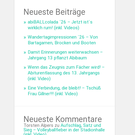
Neueste Beiträge
abiBALLcolada ´26 – Jetzt ist´s
wirklich rum! (inkl. Videos)
Wandertagimpressionen ´26 – Von
Bartagamen, Brocken und Booten
Damit Erinnerungen weiterwachsen –
Jahrgang 13 pflanzt Abibaum
Wenn das Zeugnis zum Fächer wird! –
Abiturentlassung des 13. Jahrgangs
(inkl. Video)
Eine Verbindung, die bleibt! – Tschüß
Frau Gillner!!! (inkl. Video)
Neueste Kommentare
Torsten Alpers
zu
Aufschlag, Satz und
Sieg – Volleyballfieber in der Stadionhalle
(inkl. Video)