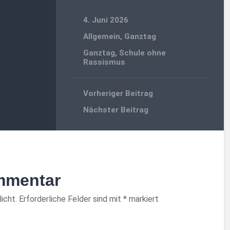
4. Juni 2026
Allgemein
,
Ganztag
Ganztag
,
Schule ohne
Rassismus
Vorheriger Beitrag
Nächster Beitrag
mmentar
icht.
Erforderliche Felder sind mit
*
markiert