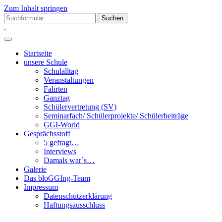
Zum Inhalt springen
Suchen
nach:
.
Startseite
unsere Schule
Schulalltag
Veranstaltungen
Fahrten
Ganztag
Schülervertretung (SV)
Seminarfach/ Schülerprojekte/ Schülerbeiträge
GGI-World
Gesprächsstoff
5 gefragt…
Interviews
Damals war´s…
Galerie
Das bloGGIng-Team
Impressum
Datenschutzerklärung
Haftungsausschluss