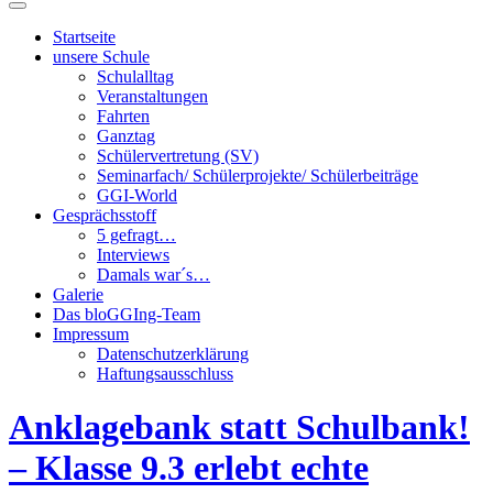
Suchfeld
ein-/ausblenden
Startseite
unsere Schule
Schulalltag
Veranstaltungen
Fahrten
Ganztag
Schülervertretung (SV)
Seminarfach/ Schülerprojekte/ Schülerbeiträge
GGI-World
Gesprächsstoff
5 gefragt…
Interviews
Damals war´s…
Galerie
Das bloGGIng-Team
Impressum
Datenschutzerklärung
Haftungsausschluss
Anklagebank statt Schulbank!
– Klasse 9.3 erlebt echte