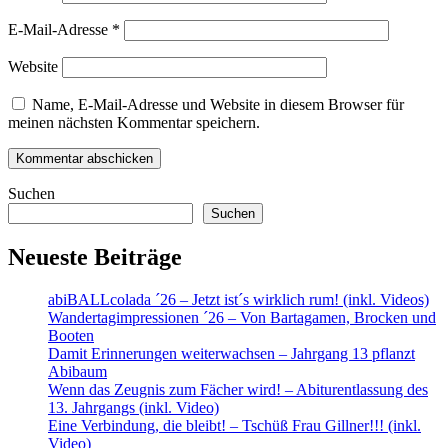
E-Mail-Adresse
*
Website
Name, E-Mail-Adresse und Website in diesem Browser für
meinen nächsten Kommentar speichern.
Suchen
Suchen
Neueste Beiträge
abiBALLcolada ´26 – Jetzt ist´s wirklich rum! (inkl. Videos)
Wandertagimpressionen ´26 – Von Bartagamen, Brocken und
Booten
Damit Erinnerungen weiterwachsen – Jahrgang 13 pflanzt
Abibaum
Wenn das Zeugnis zum Fächer wird! – Abiturentlassung des
13. Jahrgangs (inkl. Video)
Eine Verbindung, die bleibt! – Tschüß Frau Gillner!!! (inkl.
Video)