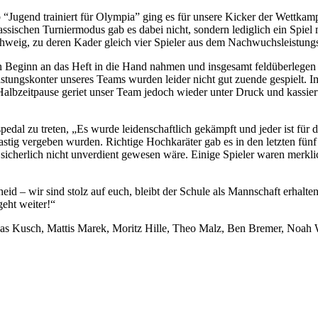
Jugend trainiert für Olympia” ging es für unsere Kicker der Wettkam
schen Turniermodus gab es dabei nicht, sondern lediglich ein Spiel m
hweig, zu deren Kader gleich vier Spieler aus dem Nachwuchsleistung
on Beginn an das Heft in die Hand nahmen und insgesamt feldüberlege
stungskonter unseres Teams wurden leider nicht gut zuende gespielt. I
 Halbzeitpause geriet unser Team jedoch wieder unter Druck und kassie
edal zu treten, „Es wurde leidenschaftlich gekämpft und jeder ist fü
hastig vergeben wurden. Richtige Hochkaräter gab es in den letzten fü
icherlich nicht unverdient gewesen wäre. Einige Spieler waren merklic
d – wir sind stolz auf euch, bleibt der Schule als Mannschaft erhalt
 geht weiter!“
s Kusch, Mattis Marek, Moritz Hille, Theo Malz, Ben Bremer, Noah W