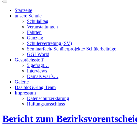
Suchfeld
ein-/ausblenden
Startseite
unsere Schule
Schulalltag
Veranstaltungen
Fahrten
Ganztag
Schülervertretung (SV)
Seminarfach/ Schülerprojekte/ Schülerbeiträge
GGI-World
Gesprächsstoff
5 gefragt…
Interviews
Damals war´s…
Galerie
Das bloGGIng-Team
Impressum
Datenschutzerklärung
Haftungsausschluss
Bericht zum Bezirksvorentsche