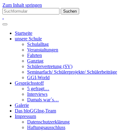
Zum Inhalt springen
Suchen
nach:
.
Startseite
unsere Schule
Schulalltag
Veranstaltungen
Fahrten
Ganztag
Schülervertretung (SV)
Seminarfach/ Schülerprojekte/ Schülerbeiträge
GGI-World
Gesprächsstoff
5 gefragt…
Interviews
Damals war´s…
Galerie
Das bloGGIng-Team
Impressum
Datenschutzerklärung
Haftungsausschluss