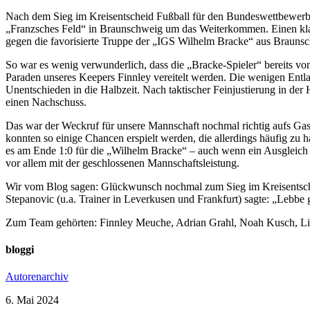
Nach dem Sieg im Kreisentscheid Fußball für den Bundeswettbewerb “
„Franzsches Feld“ in Braunschweig um das Weiterkommen. Einen klassi
gegen die favorisierte Truppe der „IGS Wilhelm Bracke“ aus Braunsc
So war es wenig verwunderlich, dass die „Bracke-Spieler“ bereits v
Paraden unseres Keepers Finnley vereitelt werden. Die wenigen Entla
Unentschieden in die Halbzeit. Nach taktischer Feinjustierung in der
einen Nachschuss.
Das war der Weckruf für unsere Mannschaft nochmal richtig aufs Gasp
konnten so einige Chancen erspielt werden, die allerdings häufig zu 
es am Ende 1:0 für die „Wilhelm Bracke“ – auch wenn ein Ausgleich s
vor allem mit der geschlossenen Mannschaftsleistung.
Wir vom Blog sagen: Glückwunsch nochmal zum Sieg im Kreisentschei
Stepanovic (u.a. Trainer in Leverkusen und Frankfurt) sagte: „Lebbe
Zum Team gehörten: Finnley Meuche, Adrian Grahl, Noah Kusch, Lia
bloggi
Autorenarchiv
6. Mai 2024