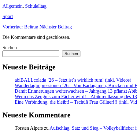
Allgemein
,
Schulalltag
Sport
Vorheriger Beitrag
Nächster Beitrag
Die Kommentare sind geschlossen.
Suchen
Suchen
Neueste Beiträge
abiBALLcolada ´26 – Jetzt ist´s wirklich rum! (inkl. Videos)
Wandertagimpressionen ´26 – Von Bartagamen, Brocken und 
Damit Erinnerungen weiterwachsen – Jahrgang 13 pflanzt Ab
Wenn das Zeugnis zum Fächer wird! – Abiturentlassung des 13.
Eine Verbindung, die bleibt! – Tschüß Frau Gillner!!! (inkl. Vi
Neueste Kommentare
Torsten Alpers
zu
Aufschlag, Satz und Sieg – Volleyballfieber i