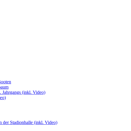
Booten
ibaum
 Jahrgangs (inkl. Video)
deo)
n der Stadionhalle (inkl. Video)