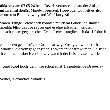
pfklasse 4 am 03.05.24 beim Bezirksvorausscheid auf der Anlage
it zweimal dreißig Minuten Spielzeit. Hopp oder top hieß es also
szentren in Braunschweig und Wolfsburg zählten.
n waren. Einige Torchancen konnten mit etwas Glück und starken
mmerhin blieb das Tor sauber und es ging mit einem torlosen
rte nach einem gegnerischen Eckball etwas unglücklich das 1:0 durch
r den anderen gelaufen“, so Coach Ludwig. Wenig verwunderlich
nf Minuten, die vom gegnerischen Torwart entschärft wurden. So stand
h enttäuscht, aber Herr Ludwig war mit der Leistung sehr zufrieden,
en…und Kopf hoch, denn wie schon einst Trainerlegende Dragoslav
erner, Alexandros Muratidis